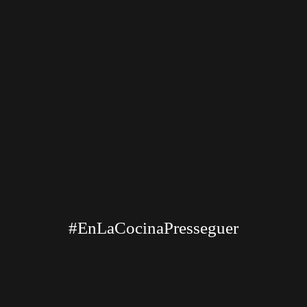
#EnLaCocinaPresseguer