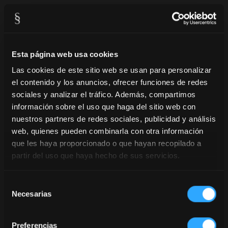
Esta página web usa cookies
Las cookies de este sitio web se usan para personalizar
el contenido y los anuncios, ofrecer funciones de redes
sociales y analizar el tráfico. Además, compartimos
información sobre el uso que haga del sitio web con
FELIZ AÑO NUEVO
nuestros partners de redes sociales, publicidad y análisis
web, quienes pueden combinarla con otra información
31/12/2025
que les haya proporcionado o que hayan recopilado a
FELIZ AÑO NUEVO ¡Gracias por elegirnos por celebrar
partir del uso que haya hecho de sus servicios.
sus momentos especiales!
Selección
FELIZ AÑO NUEVO
Necesarias
de
consentimiento
Preferencias