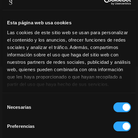
Esta página web usa cookies
Las cookies de este sitio web se usan para personalizar
el contenido y los anuncios, ofrecer funciones de redes
sociales y analizar el tráfico. Además, compartimos
información sobre el uso que haga del sitio web con
nuestros partners de redes sociales, publicidad y análisis
web, quienes pueden combinarla con otra información
que les haya proporcionado o que hayan recopilado a
partir del uso que haya hecho de sus servicios.
La banda sonora de Presseguer.
Selección
Què tenen en comú la Tusa, Bella Ciao i New Rules?
Necesarias
de
Això sona a Presseguer, és a dir… Música per a tots
consentimiento
els públics!
Posem-li banda sonora al vostre #MomentPresseguer,
Preferencias
ara també des de casa teva, el teu cotxe o el teu lloc