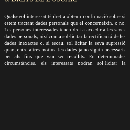
Qualsevol interessat té dret a obtenir confirmació sobre si
estem tractant dades personals que el concerneixin, o no.
Les persones interessades tenen dret a accedir a les seves
dades personals, així com a sol·licitar la rectificació de les
dades inexactes o, si escau, sol·licitar la seva supressió
quan, entre altres motius, les dades ja no siguin necessaris
per als fins que van ser recollits. En determinades
circumstàncies, els interessats podran sol·licitar la
limitació del tractament de les seves dades, i en aquest cas
únicament els conservarem per a l'exercici o la defensa de
reclamacions. Per motius relacionats amb la seva situació
particular, els interessats podran oposar-se al tractament
de les seves dades. El Responsable del fitxer deixarà de
tractar les dades, excepte per motius legítims imperiosos, o
l'exercici o la defensa de possibles reclamacions.
D'acord amb la legislació vigent té els següents drets: dret
a sol·licitar l'accés a les seves dades personals, dret a
sol·licitar la seva rectificació o supressió, dret a sol·licitar