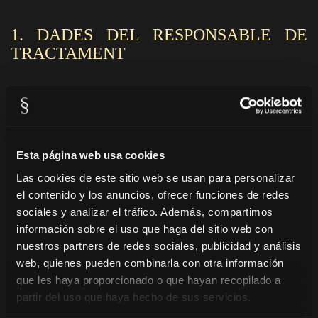
1. DADES DEL RESPONSABLE DE
TRACTAMENT
Raó Social: PRESSEGUER FOOD CORPORATE, S.L. (en
endavant, l'“Empresa” o el “Responsable”).
CIF: B25843285
Domicili: Pol. Ind. Camí dels Frares, Parc. 22, Calle
Esta página web usa cookies
L, Nave 8 - 25191 - LLEIDA
Telèfon: 973577192
Las cookies de este sitio web se usan para personalizar
Email per comunicacions en matèria de Protecció de
el contenido y los anuncios, ofrecer funciones de redes
dades: administracion.josep@presseguer.com
sociales y analizar el tráfico. Además, compartimos
1.1 Normativa aplicable
información sobre el uso que haga del sitio web con
nuestros partners de redes sociales, publicidad y análisis
La nostra Política de Privacitat s'ha dissenyat d'acord amb
web, quienes pueden combinarla con otra información
el Reglament General de Protecció de Dades de la UE
que les haya proporcionado o que hayan recopilado a
2016/679 del Parlament Europeu i de Consell, de 27 d'abril
partir del uso que haya hecho de sus servicios.
de 2016, relatiu a la protecció de les persones físiques pel