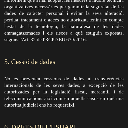
l'informem que s'han adoptat les mesures d'índole tècnica i
organitzatives necessàries per garantir la seguretat de les
dades de caràcter personal i evitar la seva alteració,
pèrdua, tractament o accés no autoritzat, tenint en compte
l'estat de la tecnologia, la naturalesa de les dades
emmagatzemades i els riscos a què estiguin exposats,
segons l'Art. 32 de l'RGPD EU 679/2016.
5. Cessió de dades
No es preveuen cessions de dades ni transferències
internacionals de les seves dades, a excepció de les
autoritzades per la legislació fiscal, mercantil i de
telecomunicacions així com en aquells casos en què una
autoritat judicial ens ho requereixi.
6. DRETS DE L'USUARI